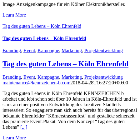
Image-Anzeigenkampagne für ein Kölner Elektronikhersteller.
Learn More
Tag des guten Lebens – Köln Ehrenfeld
Tag des guten Lebens – Köln Ehrenfeld
Branding
,
Event
,
Kampagne
,
Marketing
,
Projektentwicklung
Tag des guten Lebens – Köln Ehrenfeld
Branding
,
Event
,
Kampagne
,
Marketing
,
Projektentwicklung
maintenance@kennzeichen-b.com
2018-04-28T16:27:20+00:00
Tag des guten Lebens in Köln Ehrenfeld KENNZEICHEN b
arbeitet und lebt schon seit über 10 Jahren in Köln-Ehrenfeld und ist
stark an einer positiven Entwicklung des kreativen Stadtteils
interessiert. So engagierte man sich auch bereits für das überregional
bekannte Ehrenfelder “Körnerstrassenfest“ und gestaltete seinerzeit
das prämierte Event-Plakat. Von dem Konzept “Tag des guten
Lebens”
[...]
Learn More