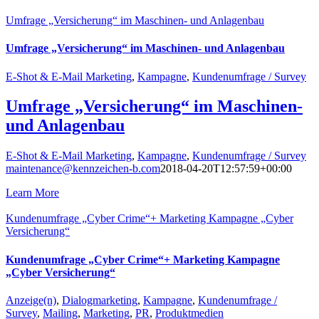
Umfrage „Versicherung“ im Maschinen- und Anlagenbau
Umfrage „Versicherung“ im Maschinen- und Anlagenbau
E-Shot & E-Mail Marketing
,
Kampagne
,
Kundenumfrage / Survey
Umfrage „Versicherung“ im Maschinen-
und Anlagenbau
E-Shot & E-Mail Marketing
,
Kampagne
,
Kundenumfrage / Survey
maintenance@kennzeichen-b.com
2018-04-20T12:57:59+00:00
Learn More
Kundenumfrage „Cyber Crime“+ Marketing Kampagne „Cyber
Versicherung“
Kundenumfrage „Cyber Crime“+ Marketing Kampagne
„Cyber Versicherung“
Anzeige(n)
,
Dialogmarketing
,
Kampagne
,
Kundenumfrage /
Survey
,
Mailing
,
Marketing
,
PR
,
Produktmedien