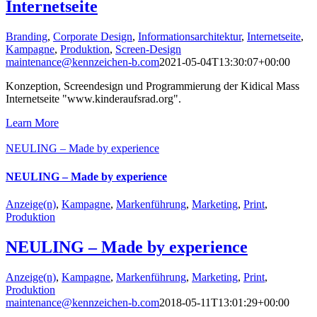
Internetseite
Branding
,
Corporate Design
,
Informationsarchitektur
,
Internetseite
,
Kampagne
,
Produktion
,
Screen-Design
maintenance@kennzeichen-b.com
2021-05-04T13:30:07+00:00
Konzeption, Screendesign und Programmierung der Kidical Mass
Internetseite "www.kinderaufsrad.org".
Learn More
NEULING – Made by experience
NEULING – Made by experience
Anzeige(n)
,
Kampagne
,
Markenführung
,
Marketing
,
Print
,
Produktion
NEULING – Made by experience
Anzeige(n)
,
Kampagne
,
Markenführung
,
Marketing
,
Print
,
Produktion
maintenance@kennzeichen-b.com
2018-05-11T13:01:29+00:00