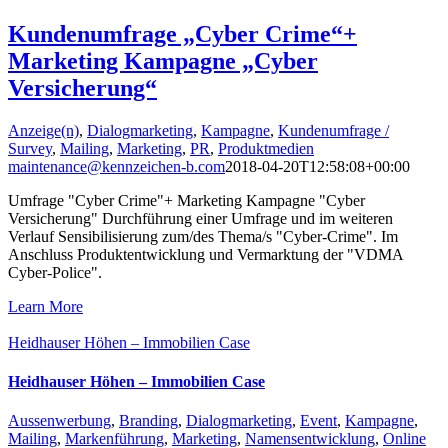
Kundenumfrage „Cyber Crime“+
Marketing Kampagne „Cyber
Versicherung“
Anzeige(n)
,
Dialogmarketing
,
Kampagne
,
Kundenumfrage /
Survey
,
Mailing
,
Marketing
,
PR
,
Produktmedien
maintenance@kennzeichen-b.com
2018-04-20T12:58:08+00:00
Umfrage "Cyber Crime"+ Marketing Kampagne "Cyber
Versicherung" Durchführung einer Umfrage und im weiteren
Verlauf Sensibilisierung zum/des Thema/s "Cyber-Crime". Im
Anschluss Produktentwicklung und Vermarktung der "VDMA
Cyber-Police".
Learn More
Heidhauser Höhen – Immobilien Case
Heidhauser Höhen – Immobilien Case
Aussenwerbung
,
Branding
,
Dialogmarketing
,
Event
,
Kampagne
,
Mailing
,
Markenführung
,
Marketing
,
Namensentwicklung
,
Online