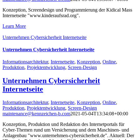
Konzeption, Screendesign und Programmierung der Kidical Mass
Internetseite "www.kinderaufsrad.org".
Learn More
Unternehmen Cybersicherheit Internetseite
Unternehmen Cybersicherheit Internetseite
Informationsarchitektur
,
Internetseite
,
Konzeption
,
Online
,
Produktion
,
Projektentwicklung
,
Screen-Design
Unternehmen Cybersicherheit
Internetseite
Informationsarchitektur
,
Internetseite
,
Konzeption
,
Online
,
Produktion
,
Projektentwicklung
,
Screen-Design
maintenance@kennzeichen-b.com
2021-05-04T13:34:08+00:00
Konzeption, Produktion und Redaktion des Internetportals für
Cyber-Themen rund um Versicherung und dem Maschinen- und
Anlagenbau "www.unternehmen-cybersicherheit.de". Aktuell: Der