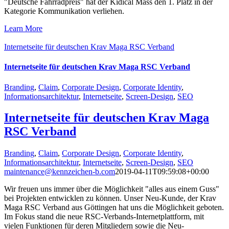
"Deutsche Fahrradpreis" hat der Kidical Mass den 1. Platz in der
Kategorie Kommunikation verliehen.
Learn More
Internetseite für deutschen Krav Maga RSC Verband
Internetseite für deutschen Krav Maga RSC Verband
Branding
,
Claim
,
Corporate Design
,
Corporate Identity
,
Informationsarchitektur
,
Internetseite
,
Screen-Design
,
SEO
Internetseite für deutschen Krav Maga
RSC Verband
Branding
,
Claim
,
Corporate Design
,
Corporate Identity
,
Informationsarchitektur
,
Internetseite
,
Screen-Design
,
SEO
maintenance@kennzeichen-b.com
2019-04-11T09:59:08+00:00
Wir freuen uns immer über die Möglichkeit "alles aus einem Guss"
bei Projekten entwicklen zu können. Unser Neu-Kunde, der Krav
Maga RSC Verband aus Göttingen hat uns die Möglichkeit geboten.
Im Fokus stand die neue RSC-Verbands-Internetplattform, mit
vielen Funktionen für deren Mitgliedern sowie die Neu-