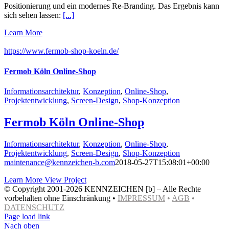
Positionierung und ein modernes Re-Branding. Das Ergebnis kann
sich sehen lassen:
[...]
Learn More
https://www.fermob-shop-koeln.de/
Fermob Köln Online-Shop
Informationsarchitektur
,
Konzeption
,
Online-Shop
,
Projektentwicklung
,
Screen-Design
,
Shop-Konzeption
Fermob Köln Online-Shop
Informationsarchitektur
,
Konzeption
,
Online-Shop
,
Projektentwicklung
,
Screen-Design
,
Shop-Konzeption
maintenance@kennzeichen-b.com
2018-05-27T15:08:01+00:00
Learn More
View Project
© Copyright 2001-
2026 KENNZEICHEN [b] – Alle Rechte
vorbehalten ohne Einschränkung •
IMPRESSUM
•
AGB
•
DATENSCHUTZ
Page load link
Nach oben