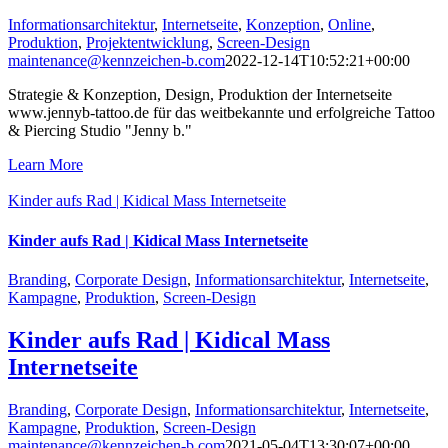
Informationsarchitektur
,
Internetseite
,
Konzeption
,
Online
,
Produktion
,
Projektentwicklung
,
Screen-Design
maintenance@kennzeichen-b.com
2022-12-14T10:52:21+00:00
Strategie & Konzeption, Design, Produktion der Internetseite
www.jennyb-tattoo.de für das weitbekannte und erfolgreiche Tattoo
& Piercing Studio "Jenny b."
Learn More
Kinder aufs Rad | Kidical Mass Internetseite
Kinder aufs Rad | Kidical Mass Internetseite
Branding
,
Corporate Design
,
Informationsarchitektur
,
Internetseite
,
Kampagne
,
Produktion
,
Screen-Design
Kinder aufs Rad | Kidical Mass
Internetseite
Branding
,
Corporate Design
,
Informationsarchitektur
,
Internetseite
,
Kampagne
,
Produktion
,
Screen-Design
maintenance@kennzeichen-b.com
2021-05-04T13:30:07+00:00