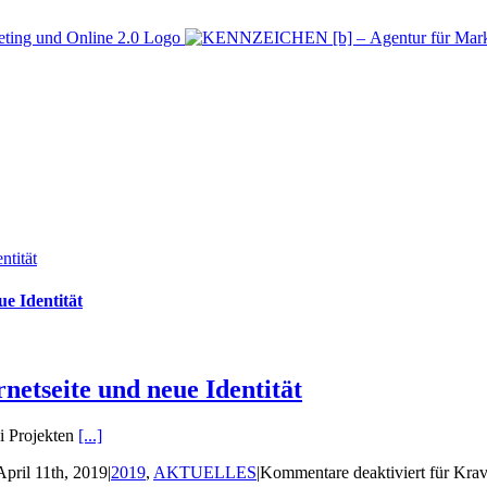
ntität
e Identität
etseite und neue Identität
i Projekten
[...]
April 11th, 2019
|
2019
,
AKTUELLES
|
Kommentare deaktiviert
für Krav